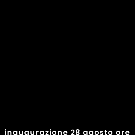
inaugurazione 28 agosto ore