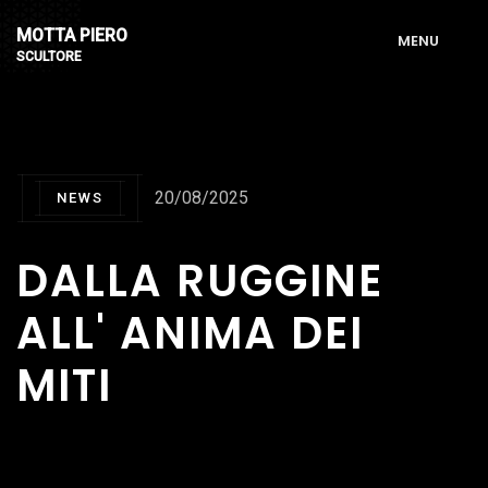
MOTTA PIERO
M
E
N
U
SCULTORE
20/08/2025
NEWS
DALLA RUGGINE
ALL' ANIMA DEI
MITI