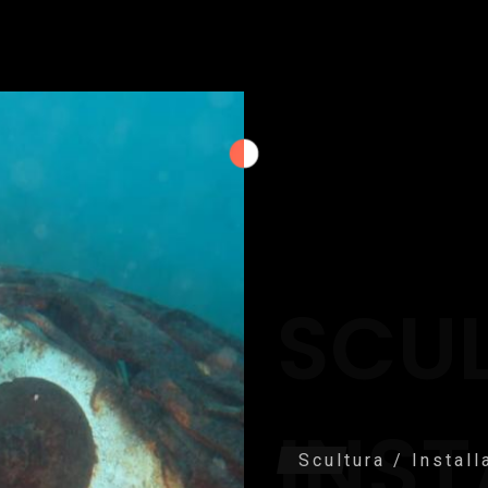
SCUL
INST
Scultura / Instal