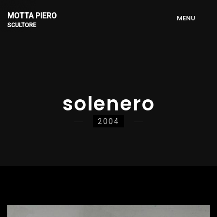
MOTTA PIERO
M
E
N
U
SCULTORE
solenero
2004