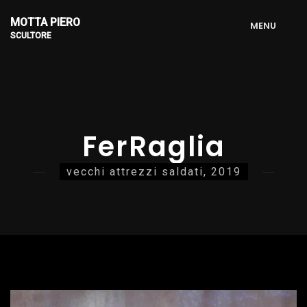
MOTTA PIERO
M
E
N
U
SCULTORE
FerRaglia
vecchi attrezzi saldati, 2019