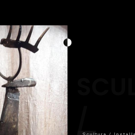
SCU
/
Scultura / Instal