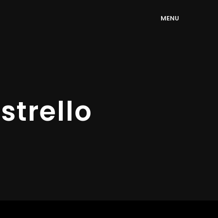
M
E
N
U
trello