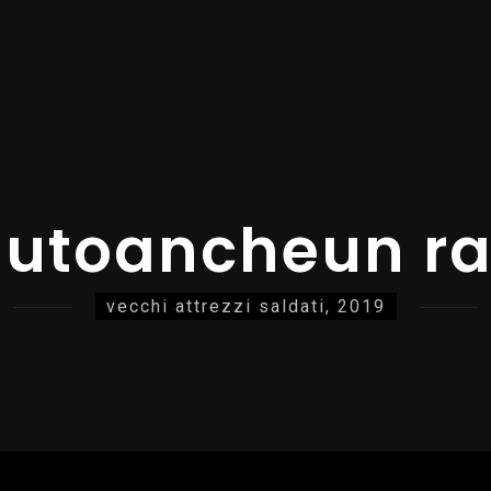
lutoancheun ras
vecchi attrezzi saldati, 2019