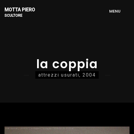
MOTTA PIERO
M
E
N
U
SCULTORE
la coppia
attrezzi usurati, 2004