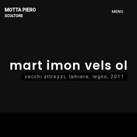
MOTTA PIERO
M
E
N
U
SCULTORE
mart imon vels ol
vecchi attrezzi, lamiere, legno, 2011