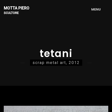
MOTTA PIERO
M
E
N
U
SCULTORE
tetani
scrap metal art, 2012