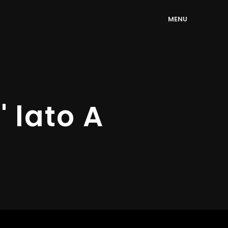
M
E
N
U
 lato A