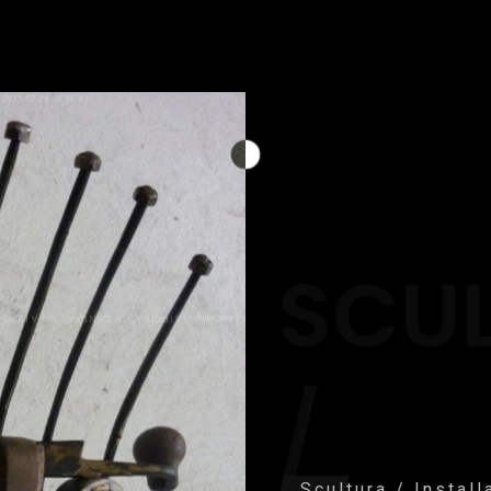
SCU
/
Scultura / Instal