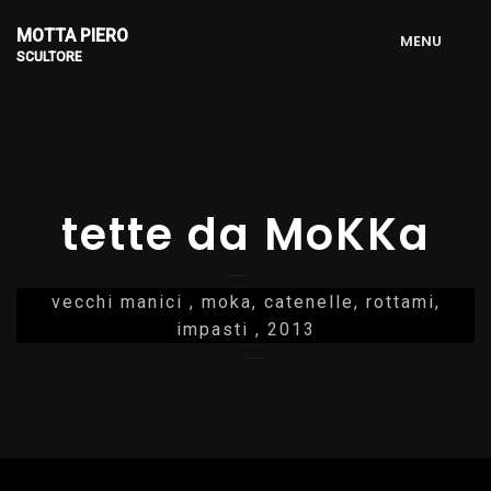
MOTTA PIERO
M
E
N
U
SCULTORE
tette da MoKKa
vecchi manici , moka, catenelle, rottami,
impasti , 2013